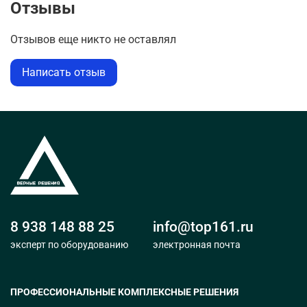
приборов с точной подачей энергии на все фазы
Отзывы
системы. Габаритные размеры компактного
генератора позволяют легко перемещать его по
Отзывов еще никто не оставлял
необходимости без лишних забот о пространстве или
транспортировке.
Написать отзыв
8 938 148 88 25
info@top161.ru
эксперт по оборудованию
электронная почта
ПРОФЕССИОНАЛЬНЫЕ КОМПЛЕКСНЫЕ РЕШЕНИЯ