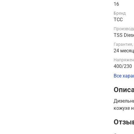
16
Бренд
ТСС
Производи
TSS Dies
Гарантия,
24 меся
Напряжени
400/230
Все хара
Опис
Дизельн
кожухе н
Отзы