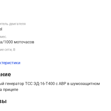
тель двигателя
el
 мес.
ца/1000 моточасов
е сети, В
ктеристики
ание
ый генератор ТСС ЭД-16-Т400 с АВР в шумозащитном
а прицепе
вы