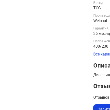
Бренд
ТСС
Производи
Weichai
Гарантия,
36 меся
Напряжени
400/230
Все хара
Опис
Дизельн
Отзы
Отзывов 
Напис