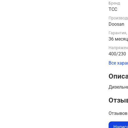
Бренд
ТСС
Производи
Doosan
Гарантия,
36 меся
Напряжени
400/230
Все хара
Опис
Дизельн
Отзы
Отзывов 
Напис