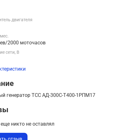
тель двигателя
 мес.
цев/2000 моточасов
е сети, В
ктеристики
ание
ый генератор ТСС АД-300С-Т400-1РПМ17
вы
еще никто не оставлял
ать отзыв