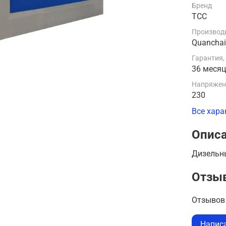
Бренд
ТСС
Производи
Quancha
Гарантия,
36 меся
Напряжени
230
Все хара
Опис
Дизельн
Отзы
Отзывов 
Напис