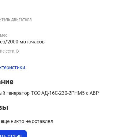
тель двигателя
i
 мес.
цев/2000 моточасов
е сети, В
ктеристики
ание
ый генератор ТСС АД-16С-230-2РНМ5 с АВР
вы
еще никто не оставлял
ать отзыв