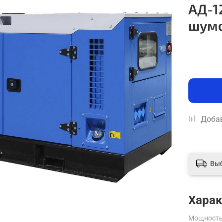
АД-1
шум
Добав
Вы
Харак
Мощность