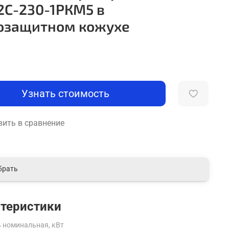
2С-230-1РКМ5 в
озащитном кожухе
Узнать стоимость
ить в сравнение
брать
теристики
 номинальная, кВт