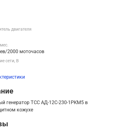
тель двигателя
i
 мес.
цев/2000 моточасов
е сети, В
ктеристики
ание
ый генератор ТСС АД-12С-230-1РКМ5 в
итном кожухе
вы