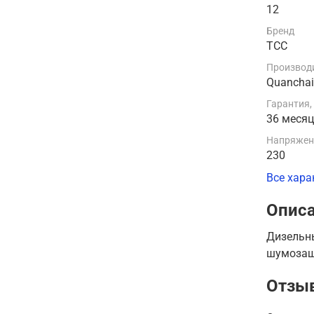
12
Бренд
ТСС
Производи
Quancha
Гарантия,
36 меся
Напряжени
230
Все хара
Опис
Дизельн
шумозащ
Отзы