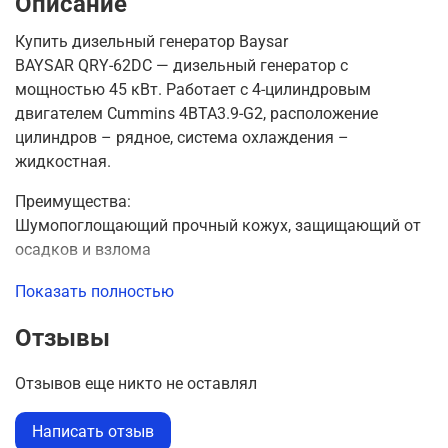
Описание
Купить дизельный генератор Baysar
BAYSAR QRY-62DС — дизельный генератор с
мощностью 45 кВт. Работает с 4-цилиндровым
двигателем Cummins 4BTA3.9-G2, расположение
цилиндров – рядное, система охлаждения –
жидкостная.
Преимущества:
Шумопоглощающий прочный кожух, защищающий от
осадков и взлома
Альтернатор STAMFORD S1L2-Y1 – 4-полюсный
Показать полностью
трехфазный бесщеточный синхронный генератор,
Отзывы
обеспечивающий стабильное напряжение
Контроллер DATACOM D300 – блок управления нового
Отзывов еще никто не оставлял
поколения, позволяющий управлять генератором и
регулировать его параметры
Написать отзыв