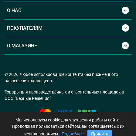
Виброизоляторы между двигателем/генератором
переменного тока и опорной рамой
О НАС
Воздушный фильтр сухого типа
Базовый топливный бак на 32 часа работы
ПОКУПАТЕЛЯМ
Точки для слива топливного бака
О МАГАЗИНЕ
© 2026 Любое использование контента без письменного
разрешения запрещено
Товары для производственных и строительных площадок в
ООО "Верные Решения"
Мы используем cookie для улучшения работы сайта.
Продолжая пользоваться сайтом, вы соглашаетесь с их
использованием.
Подробнее
Принять