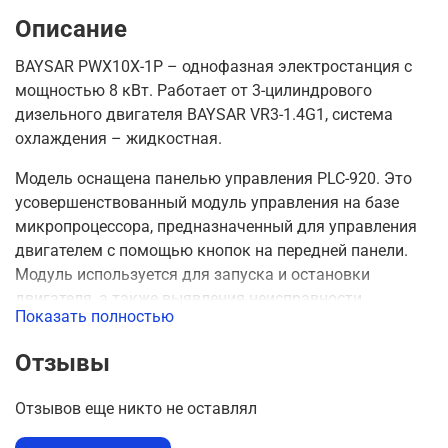
Описание
BAYSAR PWX10X-1P – однофазная электростанция с
мощностью 8 кВт. Работает от 3-цилиндрового
дизельного двигателя BAYSAR VR3-1.4G1, система
охлаждения – жидкостная.
Модель оснащена панелью управления PLC-920. Это
усовершенствованный модуль управления на базе
микропроцессора, предназначенный для управления
двигателем с помощью кнопок на передней панели.
Модуль используется для запуска и остановки
двигателя, а также выявления неисправности,
Показать полностью
автоматического отключения двигателя и подачи
сигнала отказа двигателя.
Отзывы
Комплектация:
Отзывов еще никто не оставлял
Двигатель BAYSAR VR3-4G1