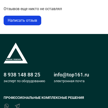
220 Вольт, а объем двигателя - 58 кубических
сантиметров. Это компактный размер позволяет
Отзывов еще никто не оставлял
легко перевозить гениратор туда, где он нужнее всего.
Написать отзыв
8 938 148 88 25
info@top161.ru
эксперт по оборудованию
электронная почта
ПРОФЕССИОНАЛЬНЫЕ КОМПЛЕКСНЫЕ РЕШЕНИЯ