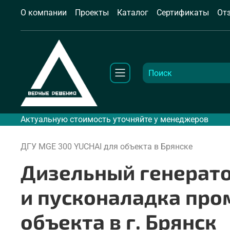
О компании
Проекты
Каталог
Сертификаты
От
Актуальную стоимость уточняйте у менеджеров
ДГУ MGE 300 YUCHAI для объекта в Брянске
Дизельный генерато
и пусконаладка про
объекта в г. Брянск