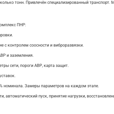
колько тонн. Привлечён специализированный транспорт. М
омплекс ПНР:
ировки.
ие с контролем соосности и виброразвязки.
ВР и заземления.
ры сети, пороги АВР, карта защит.
уставок.
% номинала. Замеры параметров на каждом этапе.
и, автоматический пуск, принятие нагрузки, восстановлени