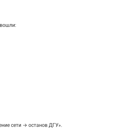
 вошли:
ние сети → останов ДГУ».